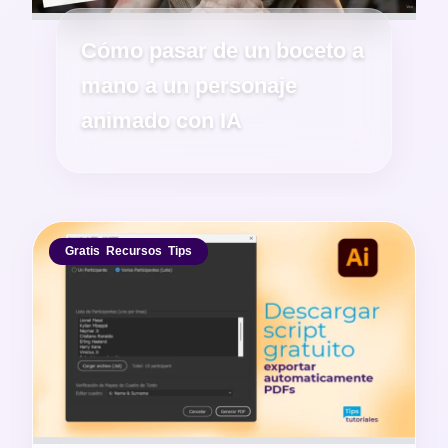
Cómo pasar de un boceto a
mano a un personaje
animado con IA
Gratis
,
Recursos
,
Tips