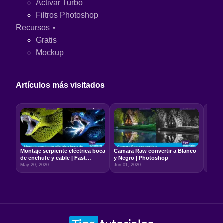
Activar Turbo
Filtros Photoshop
Recursos
Gratis
Mockup
Artículos más visitados
Montaje serpiente eléctrica boca
Camara Raw convertir a Blanco
Relac
de enchufe y cable | Fast
y Negro | Photoshop
5:7 –
Photoshop
May 20, 2020
Jun 01, 2020
Jun 22