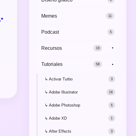
Memes
11
*
Podcast
5
Recursos
19
▼
Tutoriales
58
▼
↳ Activar Turbo
3
↳ Adobe Illustrator
18
↳ Adobe Photoshop
5
↳ Adobe XD
1
↳ After Effects
3