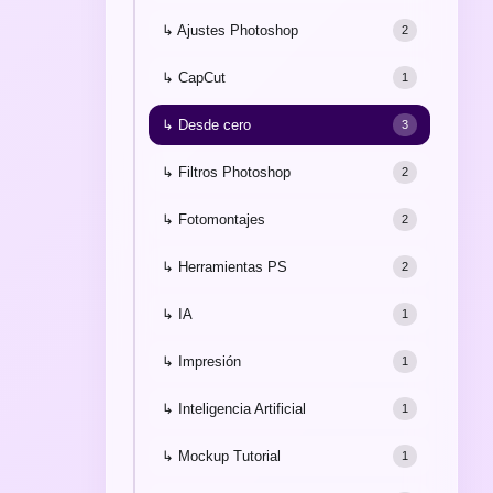
↳ Ajustes Photoshop
2
↳ CapCut
1
↳ Desde cero
3
↳ Filtros Photoshop
2
↳ Fotomontajes
2
↳ Herramientas PS
2
↳ IA
1
↳ Impresión
1
↳ Inteligencia Artificial
1
↳ Mockup Tutorial
1