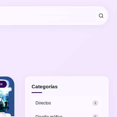
es
Categorías
Directos
1
Diseño gráfico
1