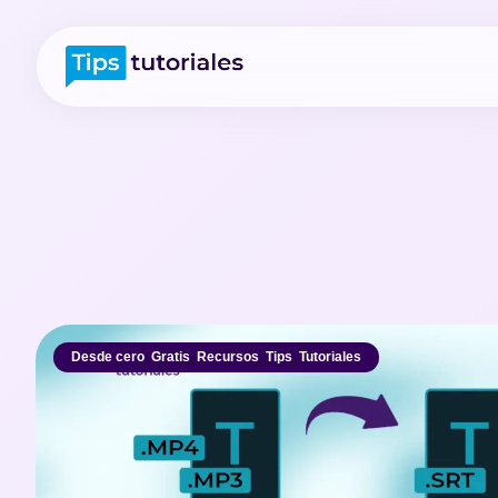
Desde cero
,
Gratis
,
Recursos
,
Tips
,
Tutoriales