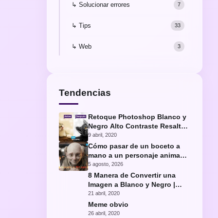
↳ Solucionar errores
7
↳ Tips
33
↳ Web
3
Tendencias
Retoque Photoshop Blanco y
Negro Alto Contraste Resaltar
Ojos Gato
9 abril, 2020
Cómo pasar de un boceto a
mano a un personaje animado
con IA
5 agosto, 2026
8 Manera de Convertir una
Imagen a Blanco y Negro |
Fácil Photoshop
21 abril, 2020
Meme obvio
26 abril, 2020