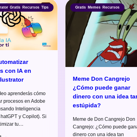
rator
,
Gratis
,
Recursos
,
Tips
Gratis
,
Memes
,
Recursos
tomatizar
s con IA en
Meme Don Cangrejo
lustrator
¿Cómo puede ganar
ideo aprenderás cómo
dinero con una idea ta
ar procesos en Adobe
estúpida?
 usando Inteligencia
(ChatGPT y Copilot). Si
Meme de Don Cangrejo Don
timizar tu…
Cangrejo: ¿Cómo puede gan
dinero con una idea tan
s →