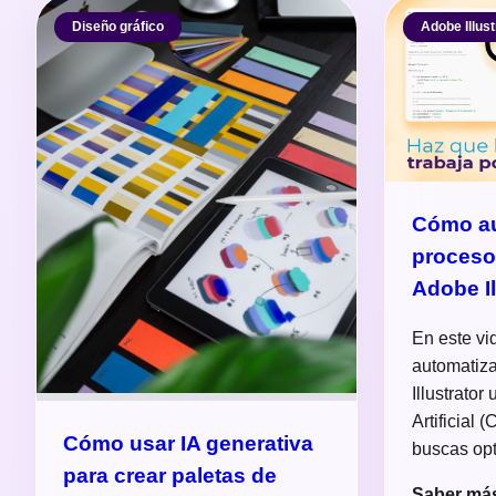
Diseño gráfico
Adobe Illust
Cómo au
proceso
Adobe Il
En este v
automatiz
Illustrator
Artificial 
Cómo usar IA generativa
buscas op
para crear paletas de
Saber má