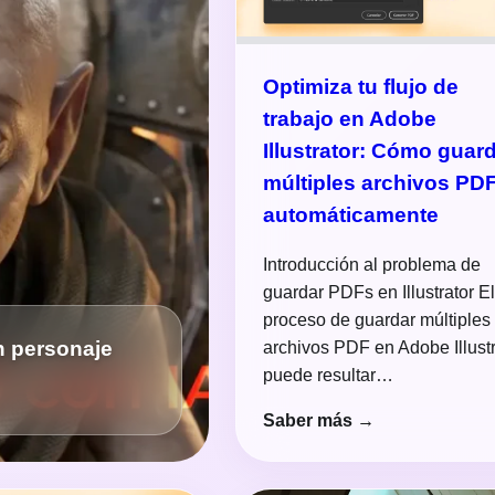
Optimiza tu flujo de
trabajo en Adobe
Illustrator: Cómo guar
múltiples archivos PD
automáticamente
Introducción al problema de
guardar PDFs en Illustrator E
proceso de guardar múltiples
n personaje
archivos PDF en Adobe Illustr
puede resultar…
Saber más →