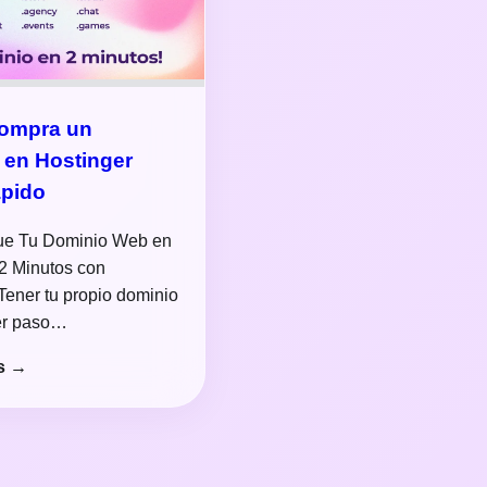
compra un
 en Hostinger
ápido
ue Tu Dominio Web en
2 Minutos con
Tener tu propio dominio
mer paso…
s →