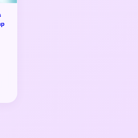
s
mp
s