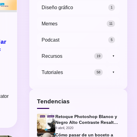
Diseño gráfico
1
Memes
11
Podcast
5
dar
F
Recursos
19
▼
Tutoriales
58
▼
l
ator
Tendencias
Retoque Photoshop Blanco y
Negro Alto Contraste Resaltar
Ojos Gato
9 abril, 2020
Cómo pasar de un boceto a