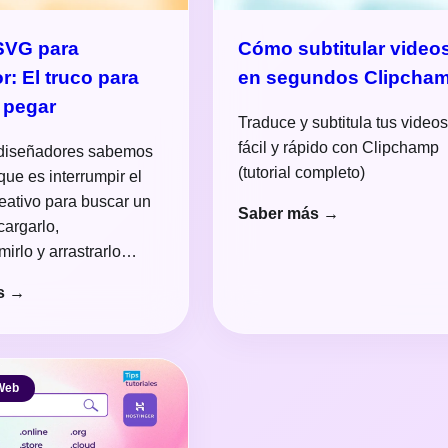
SVG para
Cómo subtitular video
or: El truco para
en segundos Clipcha
 pegar
Traduce y subtitula tus video
fácil y rápido con Clipchamp
 diseñadores sabemos
(tutorial completo)
que es interrumpir el
eativo para buscar un
Saber más →
cargarlo,
irlo y arrastrarlo…
s →
Web