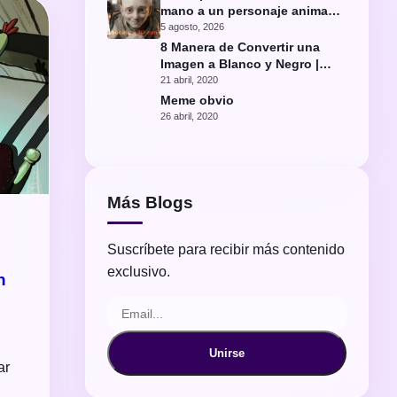
mano a un personaje animado
con IA
5 agosto, 2026
8 Manera de Convertir una
Imagen a Blanco y Negro |
Fácil Photoshop
21 abril, 2020
Meme obvio
26 abril, 2020
Más Blogs
Suscríbete para recibir más contenido
exclusivo.
n
Unirse
ar