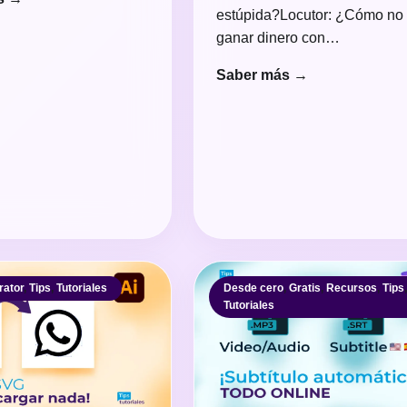
estúpida?Locutor: ¿Cómo no
ganar dinero con…
Saber más →
rator
,
Tips
,
Tutoriales
Desde cero
,
Gratis
,
Recursos
,
Tips
Tutoriales