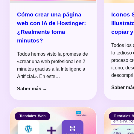
Cómo crear una página
Iconos 
web con IA de Hostinger:
Illustrat
¿Realmente toma
copiar y
minutos?
Todos los
lo tedioso 
Todos hemos visto la promesa de
proceso cr
«crear una web profesional en 2
icono, des
minutos gracias a la Inteligencia
descomprim
Artificial». En este…
Saber má
Saber más →
Tutoriales
,
Web
Tutoriales
,