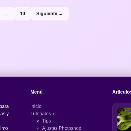
…
10
Siguiente →
Menú
Artículo
 para
Inicio
jas y
Tutoriales
e
Tips
ximo
Ajustes Photoshop