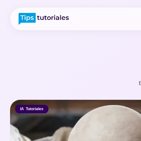
E
IA
,
Tutoriales