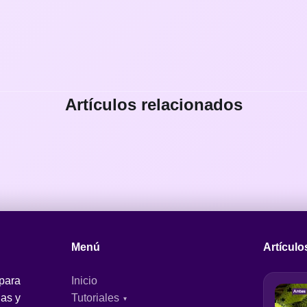
Artículos relacionados
Menú
Artículo
 para
Inicio
jas y
Tutoriales