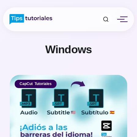
Windows
CapCut
,
Tutoriales