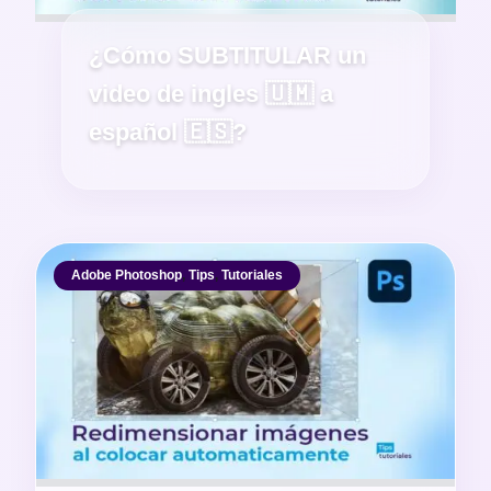
¿Cómo SUBTITULAR un
video de ingles 🇺🇲 a
español 🇪🇸?
Adobe Photoshop
,
Tips
,
Tutoriales