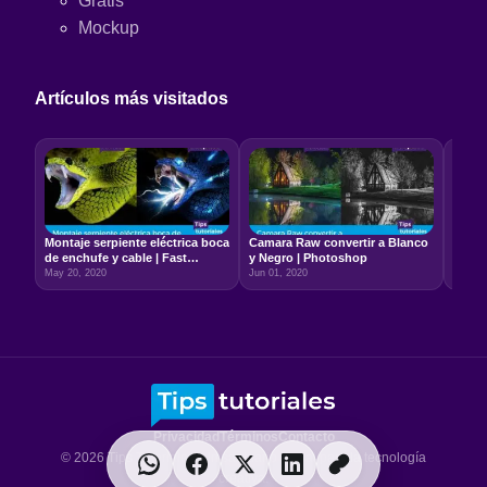
Gratis
Mockup
Artículos más visitados
Montaje serpiente eléctrica boca
Camara Raw convertir a Blanco
Relac
de enchufe y cable | Fast
y Negro | Photoshop
5:7 –
Photoshop
May 20, 2020
Jun 01, 2020
Jun 22
Privacidad
Términos
Contacto
© 2026 Tips Tutoriales. Un santuario digital para la tecnología
creativa.