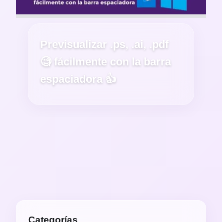
Previsualizar .ps, .ai, .pdf
🧐 fácilmente con la barra
espaciadora 👍
Categorías