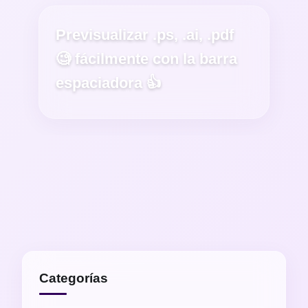
Previsualizar .ps, .ai, .pdf
🧐 fácilmente con la barra
espaciadora 👍
Categorías