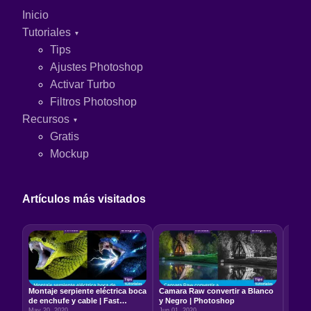
Inicio
Tutoriales
Tips
Ajustes Photoshop
Activar Turbo
Filtros Photoshop
Recursos
Gratis
Mockup
Artículos más visitados
Montaje serpiente eléctrica boca
Camara Raw convertir a Blanco
Relac
de enchufe y cable | Fast
y Negro | Photoshop
5:7 –
Photoshop
May 20, 2020
Jun 01, 2020
Jun 22