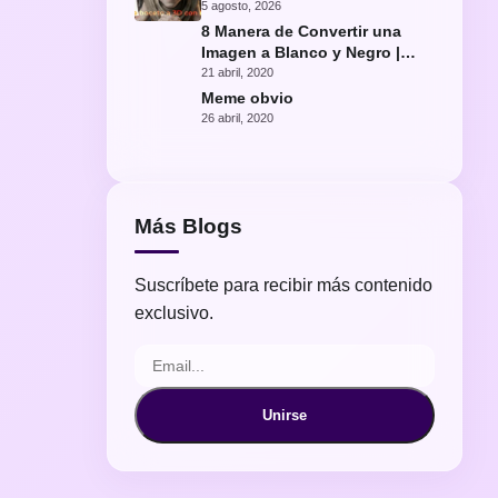
con IA
5 agosto, 2026
8 Manera de Convertir una
Imagen a Blanco y Negro |
Fácil Photoshop
21 abril, 2020
Meme obvio
26 abril, 2020
Más Blogs
Suscríbete para recibir más contenido
exclusivo.
Unirse