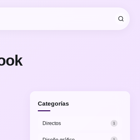
look
Categorías
Directos
1
Diseño gráfico
1