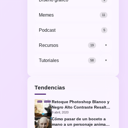
Memes
11
Podcast
5
Recursos
19
▼
Tutoriales
58
▼
Tendencias
Retoque Photoshop Blanco y
Negro Alto Contraste Resaltar
Ojos Gato
9 abril, 2020
Cómo pasar de un boceto a
mano a un personaje animado