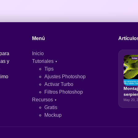
Menú
Artículo
 para
Inicio
jas y
Tutoriales
e
Tips
ximo
Ajustes Photoshop
Activar Turbo
Monta
Filtros Photoshop
serpie
Recursos
eléctr
May 20, 
de enc
Gratis
cable |
Mockup
Photo