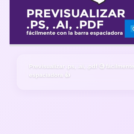
Previsualizar .ps, .ai, .pdf 🧐 fácilment
espaciadora 👍