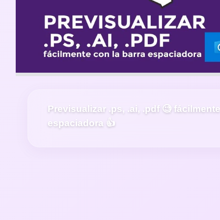
Previsualizar .ps, .ai, .pdf 🧐 fácilment
espaciadora 👍