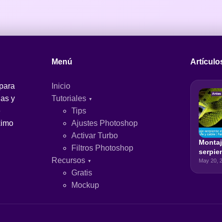
Menú
Artículo
 para
Inicio
jas y
Tutoriales
e
Tips
ximo
Ajustes Photoshop
Activar Turbo
Monta
Filtros Photoshop
serpie
Recursos
eléctr
May 20, 
de enc
Gratis
cable |
Mockup
Photo