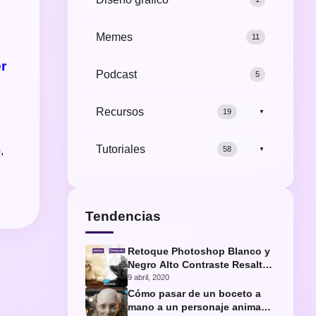
Memes
11
r
Podcast
5
Recursos
19
▼
Tutoriales
58
,
▼
Tendencias
Retoque Photoshop Blanco y
Negro Alto Contraste Resaltar
Ojos Gato
9 abril, 2020
Cómo pasar de un boceto a
mano a un personaje animado