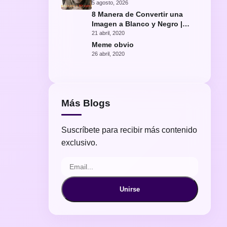
con IA
5 agosto, 2026
8 Manera de Convertir una
Imagen a Blanco y Negro |
Fácil Photoshop
21 abril, 2020
Meme obvio
26 abril, 2020
Más Blogs
Suscríbete para recibir más contenido
exclusivo.
Unirse