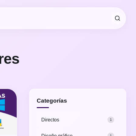
res
Categorías
Directos
1
Diseño gráfico
1