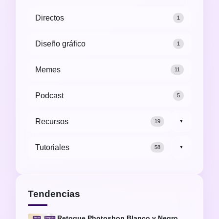
Directos
1
Diseño gráfico
1
Memes
11
Podcast
5
Recursos
19
▼
Tutoriales
58
▼
Tendencias
Retoque Photoshop Blanco y Negro