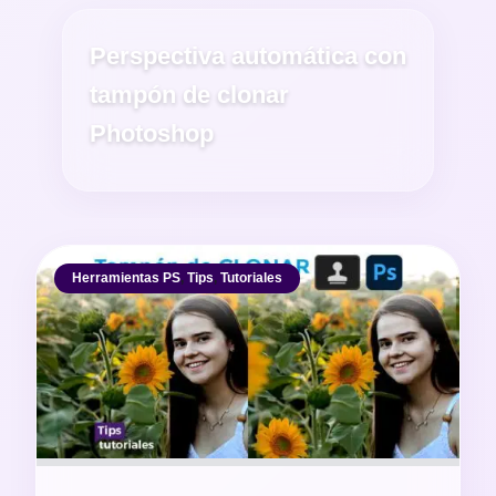
Perspectiva automática con
tampón de clonar
Photoshop
Herramientas PS
,
Tips
,
Tutoriales