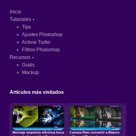
Inicio
Tutoriales
Tips
Ajustes Photoshop
Activar Turbo
Filtros Photoshop
Recursos
Gratis
Mockup
Artículos más visitados
Montaje serpiente eléctrica boca
Camara Raw convertir a Blanco
Relac