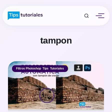
tampon
Filtros Photoshop
,
Tips
,
Tutoriales