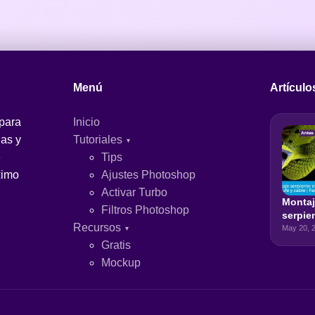
Menú
Artículo
 para
Inicio
jas y
Tutoriales
e
Tips
ximo
Ajustes Photoshop
Activar Turbo
Monta
Filtros Photoshop
serpie
Recursos
eléctr
May 20, 
de enc
Gratis
cable |
Mockup
Photo