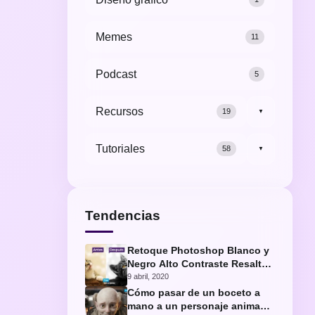
Memes
11
Podcast
5
Recursos
19
▼
Tutoriales
58
▼
Tendencias
Retoque Photoshop Blanco y
Negro Alto Contraste Resaltar
Ojos Gato
9 abril, 2020
Cómo pasar de un boceto a
mano a un personaje animado