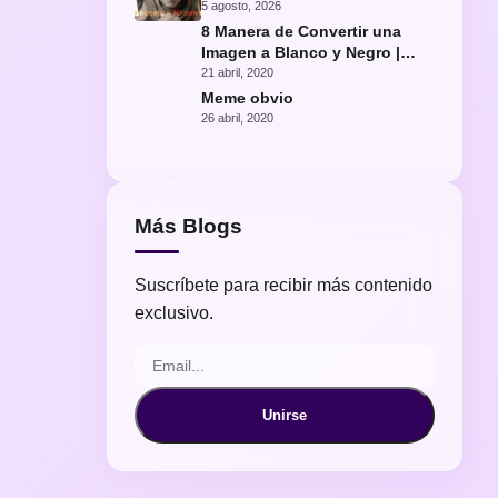
con IA
5 agosto, 2026
8 Manera de Convertir una
Imagen a Blanco y Negro |
Fácil Photoshop
21 abril, 2020
Meme obvio
26 abril, 2020
Más Blogs
Suscríbete para recibir más contenido
exclusivo.
Unirse