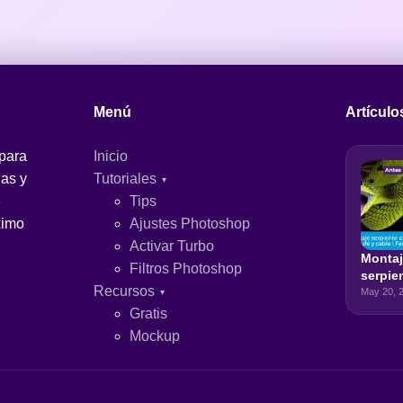
Menú
Artículo
 para
Inicio
jas y
Tutoriales
e
Tips
ximo
Ajustes Photoshop
Activar Turbo
Monta
Filtros Photoshop
serpie
Recursos
eléctr
May 20, 
de enc
Gratis
cable |
Mockup
Photo