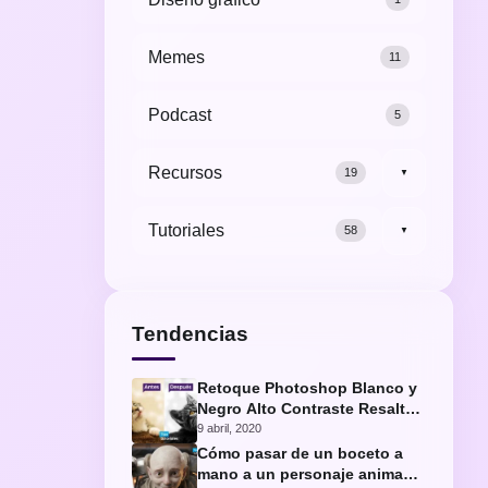
Memes
11
Podcast
5
Recursos
19
▼
Tutoriales
58
▼
Tendencias
Retoque Photoshop Blanco y
Negro Alto Contraste Resaltar
Ojos Gato
9 abril, 2020
Cómo pasar de un boceto a
mano a un personaje animado