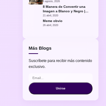
con IA
5 agosto, 2026
8 Manera de Convertir una
Imagen a Blanco y Negro |
Fácil Photoshop
21 abril, 2020
Meme obvio
26 abril, 2020
Más Blogs
Suscríbete para recibir más contenido
exclusivo.
Unirse