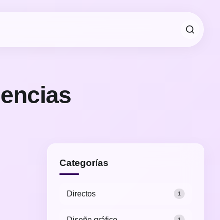
uencias
Categorías
Directos
1
Diseño gráfico
1