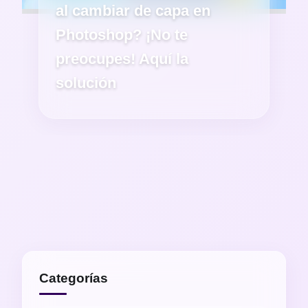
al cambiar de capa en
Photoshop? ¡No te
preocupes! Aquí la
solución
Categorías