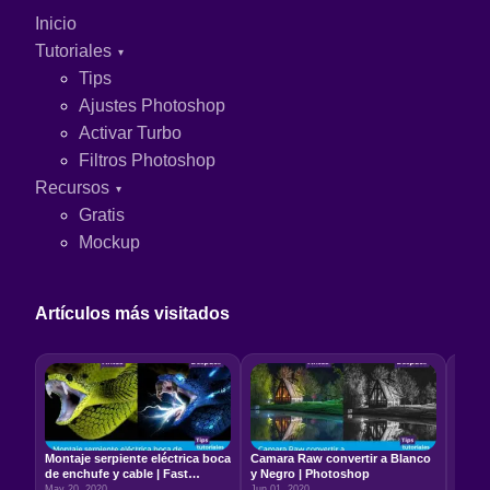
Inicio
Tutoriales
Tips
Ajustes Photoshop
Activar Turbo
Filtros Photoshop
Recursos
Gratis
Mockup
Artículos más visitados
Montaje serpiente eléctrica boca
Camara Raw convertir a Blanco
Relac
de enchufe y cable | Fast
y Negro | Photoshop
5:7 –
Photoshop
May 20, 2020
Jun 01, 2020
Jun 22