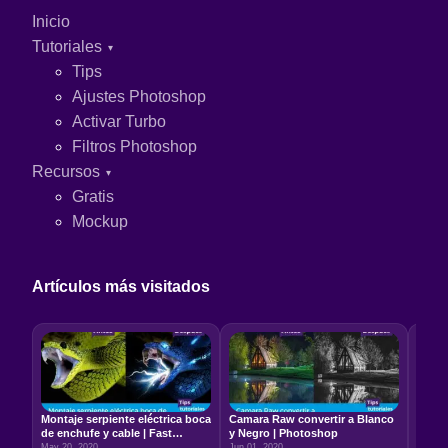
Inicio
Tutoriales
Tips
Ajustes Photoshop
Activar Turbo
Filtros Photoshop
Recursos
Gratis
Mockup
Artículos más visitados
Montaje serpiente eléctrica boca
Camara Raw convertir a Blanco
Relac
de enchufe y cable | Fast
y Negro | Photoshop
5:7 –
Photoshop
May 20, 2020
Jun 01, 2020
Jun 22