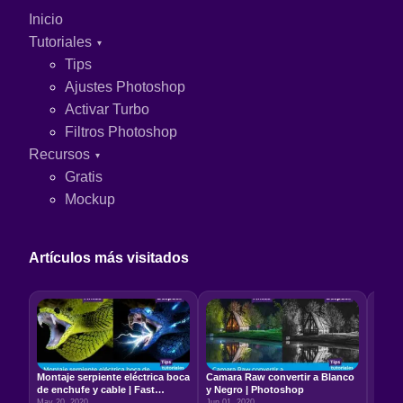
Inicio
Tutoriales
Tips
Ajustes Photoshop
Activar Turbo
Filtros Photoshop
Recursos
Gratis
Mockup
Artículos más visitados
Montaje serpiente eléctrica boca
Camara Raw convertir a Blanco
Relac
de enchufe y cable | Fast
y Negro | Photoshop
5:7 –
Photoshop
May 20, 2020
Jun 01, 2020
Jun 22