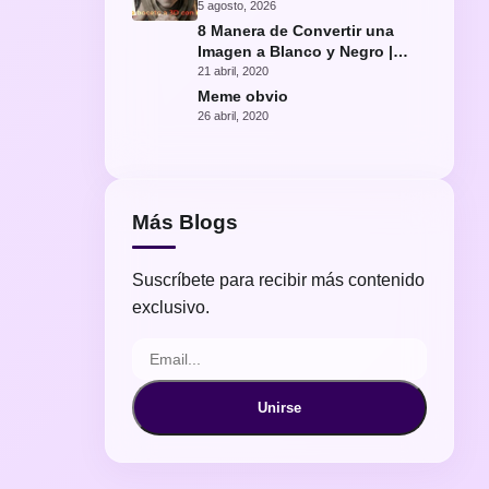
con IA
5 agosto, 2026
8 Manera de Convertir una
Imagen a Blanco y Negro |
Fácil Photoshop
21 abril, 2020
Meme obvio
26 abril, 2020
Más Blogs
Suscríbete para recibir más contenido
exclusivo.
Unirse