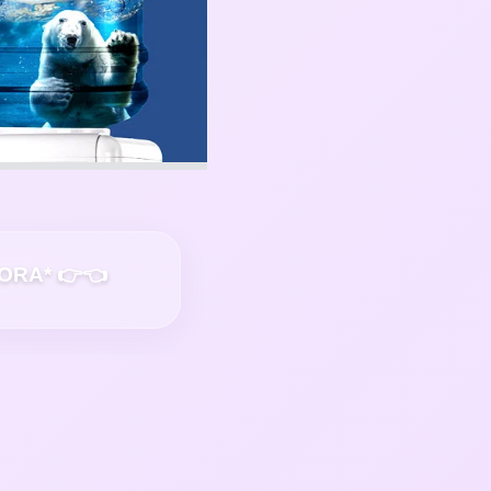
ÁFORA* 👉👈