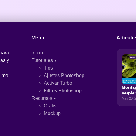
Menú
Artículo
 para
Inicio
jas y
Tutoriales
e
Tips
ximo
Ajustes Photoshop
Activar Turbo
Monta
Filtros Photoshop
serpie
Recursos
eléctr
May 20, 
de enc
Gratis
cable |
Mockup
Photo