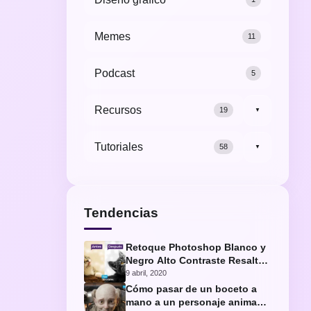
Memes
11
Podcast
5
Recursos
19
▼
Tutoriales
58
▼
Tendencias
Retoque Photoshop Blanco y
Negro Alto Contraste Resaltar
Ojos Gato
9 abril, 2020
Cómo pasar de un boceto a
mano a un personaje animado