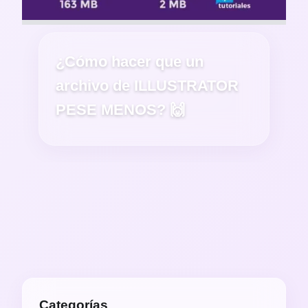
¿Cómo hacer que un
archivo de ILLUSTRATOR
PESE MENOS? 🙌
Categorías