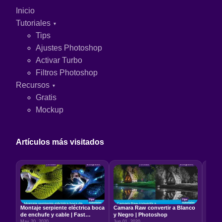
Inicio
Tutoriales
Tips
Ajustes Photoshop
Activar Turbo
Filtros Photoshop
Recursos
Gratis
Mockup
Artículos más visitados
Montaje serpiente eléctrica boca
Camara Raw convertir a Blanco
Relac
de enchufe y cable | Fast
y Negro | Photoshop
5:7 –
Photoshop
May 20, 2020
Jun 01, 2020
Jun 22