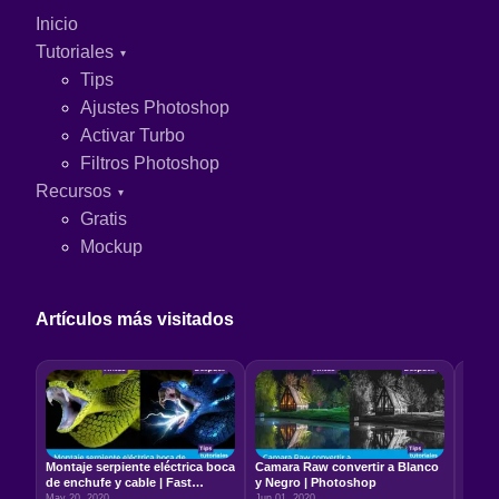
Inicio
Tutoriales
Tips
Ajustes Photoshop
Activar Turbo
Filtros Photoshop
Recursos
Gratis
Mockup
Artículos más visitados
Montaje serpiente eléctrica boca
Camara Raw convertir a Blanco
Relac
de enchufe y cable | Fast
y Negro | Photoshop
5:7 –
Photoshop
May 20, 2020
Jun 01, 2020
Jun 22