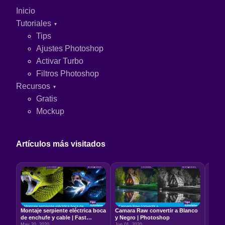
Inicio
Tutoriales
Tips
Ajustes Photoshop
Activar Turbo
Filtros Photoshop
Recursos
Gratis
Mockup
Artículos más visitados
Montaje serpiente eléctrica boca
Camara Raw convertir a Blanco
Relac
de enchufe y cable | Fast
y Negro | Photoshop
5:7 –
Photoshop
May 20, 2020
Jun 01, 2020
Jun 22