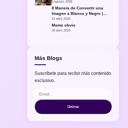
con IA
5 agosto, 2026
8 Manera de Convertir una
Imagen a Blanco y Negro |
Fácil Photoshop
21 abril, 2020
Meme obvio
26 abril, 2020
Más Blogs
Suscríbete para recibir más contenido
exclusivo.
Unirse