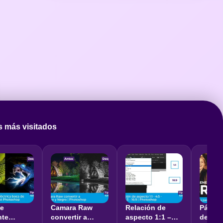
s más visitados
je
Camara Raw
Relación de
Página
nte
convertir a
aspecto 1:1 –
descar