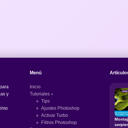
Menú
Artículo
 para
Inicio
jas y
Tutoriales
e
Tips
ximo
Ajustes Photoshop
Activar Turbo
Monta
Filtros Photoshop
serpie