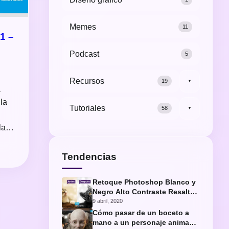
Memes
11
1 –
Podcast
5
Recursos
19
▼
a
la
Tutoriales
58
▼
 la…
Tendencias
Retoque Photoshop Blanco y
Negro Alto Contraste Resaltar
Ojos Gato
9 abril, 2020
Cómo pasar de un boceto a
mano a un personaje animado