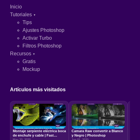
Inicio
Tutoriales
Tips
Ajustes Photoshop
Activar Turbo
Filtros Photoshop
Recursos
Gratis
Mockup
Artículos más visitados
Montaje serpiente eléctrica boca
Camara Raw convertir a Blanco
Relac
de enchufe y cable | Fast
y Negro | Photoshop
5:7 –
Photoshop
May 20, 2020
Jun 01, 2020
Jun 22