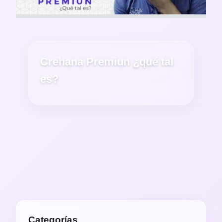
Crehana Premiun ¿qué tal
es?
Categorías