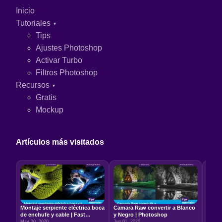
Inicio
Tutoriales
Tips
Ajustes Photoshop
Activar Turbo
Filtros Photoshop
Recursos
Gratis
Mockup
Artículos más visitados
Montaje serpiente eléctrica boca
Camara Raw convertir a Blanco
Relac
de enchufe y cable | Fast
y Negro | Photoshop
5:7 –
Photoshop
May 20, 2020
Jun 01, 2020
Jun 22