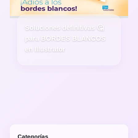
Soluciones definitivas 🤔
para BORDES BLANCOS
en Illustrator
Categorías