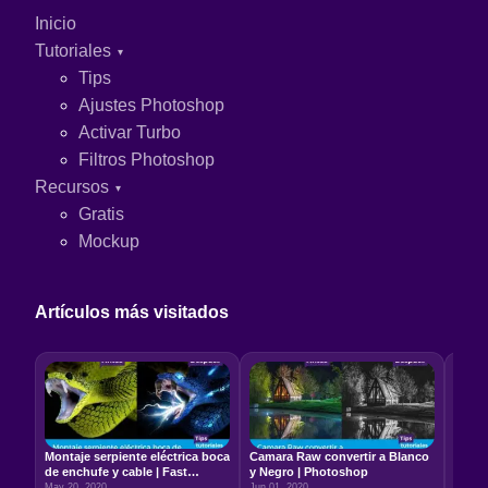
Inicio
Tutoriales
Tips
Ajustes Photoshop
Activar Turbo
Filtros Photoshop
Recursos
Gratis
Mockup
Artículos más visitados
Montaje serpiente eléctrica boca
Camara Raw convertir a Blanco
Relac
de enchufe y cable | Fast
y Negro | Photoshop
5:7 –
Photoshop
May 20, 2020
Jun 01, 2020
Jun 22