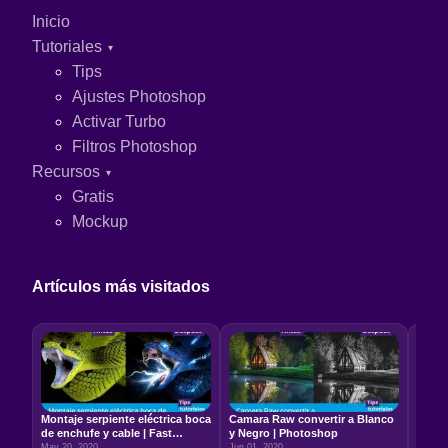
Inicio
Tutoriales
Tips
Ajustes Photoshop
Activar Turbo
Filtros Photoshop
Recursos
Gratis
Mockup
Artículos más visitados
Montaje serpiente eléctrica boca
Camara Raw convertir a Blanco
Relac
de enchufe y cable | Fast
y Negro | Photoshop
5:7 –
Photoshop
May 20, 2020
Jun 01, 2020
Jun 22