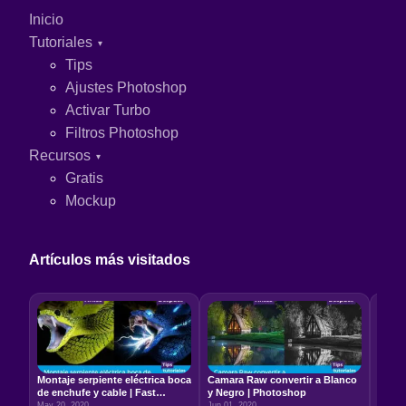
Inicio
Tutoriales
Tips
Ajustes Photoshop
Activar Turbo
Filtros Photoshop
Recursos
Gratis
Mockup
Artículos más visitados
Montaje serpiente eléctrica boca
Camara Raw convertir a Blanco
Relac
de enchufe y cable | Fast
y Negro | Photoshop
5:7 –
Photoshop
May 20, 2020
Jun 01, 2020
Jun 22