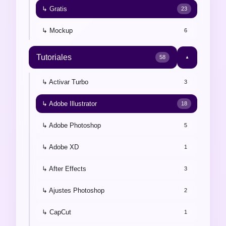
↳ Gratis
23
↳ Mockup
6
Tutoriales
58
▼
↳ Activar Turbo
3
↳ Adobe Illustrator
18
↳ Adobe Photoshop
5
↳ Adobe XD
1
↳ After Effects
3
↳ Ajustes Photoshop
2
↳ CapCut
1