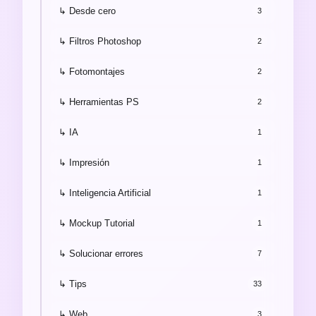
↳ Desde cero
3
↳ Filtros Photoshop
2
↳ Fotomontajes
2
↳ Herramientas PS
2
↳ IA
1
↳ Impresión
1
↳ Inteligencia Artificial
1
↳ Mockup Tutorial
1
↳ Solucionar errores
7
↳ Tips
33
↳ Web
3