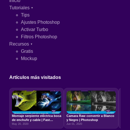
Inicio
Tutoriales
Tips
Ajustes Photoshop
Activar Turbo
Filtros Photoshop
Recursos
Gratis
Mockup
Artículos más visitados
Montaje serpiente eléctrica boca
Camara Raw convertir a Blanco
Relac
de enchufe y cable | Fast
y Negro | Photoshop
5:7 –
Photoshop
May 20, 2020
Jun 01, 2020
Jun 22