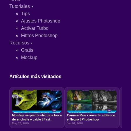
Tutoriales
Tips
Ajustes Photoshop
Activar Turbo
Filtros Photoshop
Recursos
Gratis
Mockup
Artículos más visitados
Montaje serpiente eléctrica boca
Camara Raw convertir a Blanco
Relac
de enchufe y cable | Fast
y Negro | Photoshop
5:7 –
Photoshop
May 20, 2020
Jun 01, 2020
Jun 22