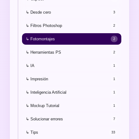
↳ Desde cero
3
↳ Filtros Photoshop
2
↳ Fotomontajes
2
↳ Herramientas PS
2
↳ IA
1
↳ Impresión
1
↳ Inteligencia Artificial
1
↳ Mockup Tutorial
1
↳ Solucionar errores
7
↳ Tips
33