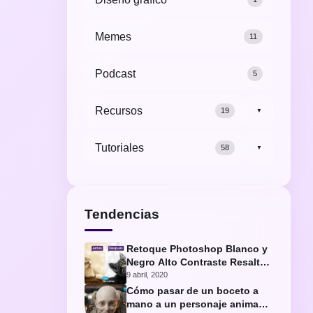
Memes
11
Podcast
5
Recursos
19
▼
Tutoriales
58
▼
Tendencias
Retoque Photoshop Blanco y
Negro Alto Contraste Resaltar
Ojos Gato
9 abril, 2020
Cómo pasar de un boceto a
mano a un personaje animado