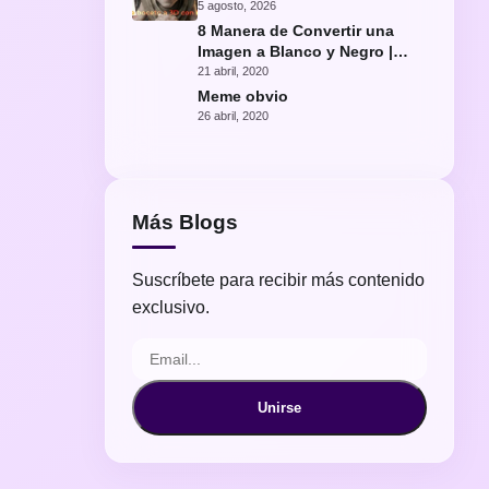
con IA
5 agosto, 2026
8 Manera de Convertir una
Imagen a Blanco y Negro |
Fácil Photoshop
21 abril, 2020
Meme obvio
26 abril, 2020
Más Blogs
Suscríbete para recibir más contenido
exclusivo.
Unirse