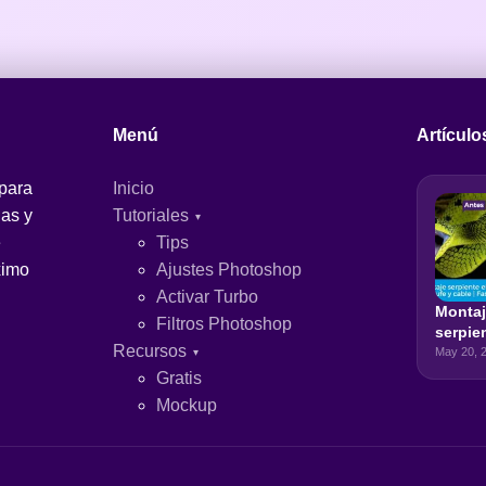
Menú
Artículo
 para
Inicio
jas y
Tutoriales
e
Tips
ximo
Ajustes Photoshop
Activar Turbo
Monta
Filtros Photoshop
serpie
Recursos
eléctr
May 20, 
de enc
Gratis
cable |
Mockup
Photo