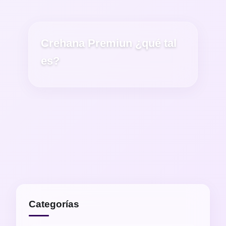
Crehana Premiun ¿qué tal
es?
Categorías