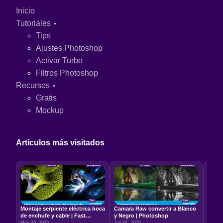
Inicio
Tutoriales
Tips
Ajustes Photoshop
Activar Turbo
Filtros Photoshop
Recursos
Gratis
Mockup
Artículos más visitados
Montaje serpiente eléctrica boca
Camara Raw convertir a Blanco
Relac
de enchufe y cable | Fast
y Negro | Photoshop
5:7 –
Photoshop
May 20, 2020
Jun 01, 2020
Jun 22