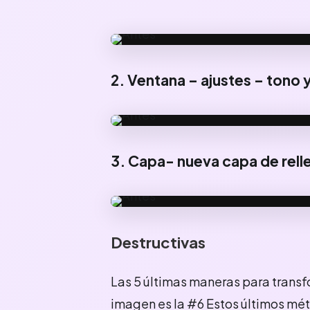
ANTES
2. Ventana – ajustes – tono 
ANTES
3. Capa- nueva capa de rell
ANTES
Destructivas
Las 5 últimas maneras para transf
imagen es la #6 Estos últimos mét