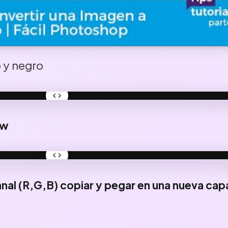
o y negro
DES
aw
DES
canal (R,G,B) copiar y pegar en una nueva cap