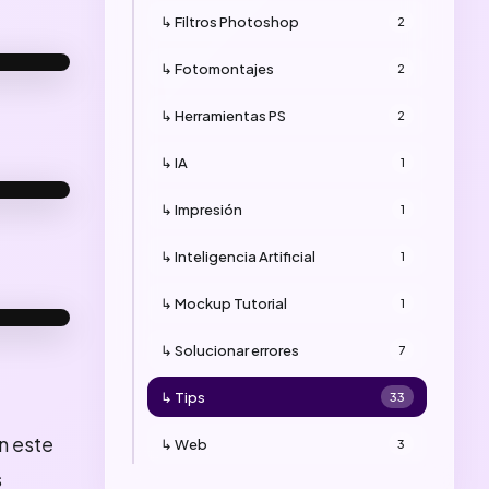
↳ Filtros Photoshop
2
↳ Fotomontajes
2
PUÉS
↳ Herramientas PS
2
↳ IA
1
↳ Impresión
1
PUÉS
↳ Inteligencia Artificial
1
↳ Mockup Tutorial
1
PUÉS
↳ Solucionar errores
7
↳ Tips
33
n este
↳ Web
3
s