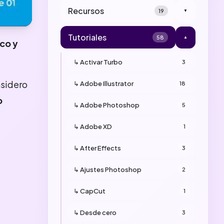
Recursos
19
▼
Tutoriales
58
▼
co y
↳ Activar Turbo
3
nsidero
↳ Adobe Illustrator
18
o
↳ Adobe Photoshop
5
↳ Adobe XD
1
↳ After Effects
3
↳ Ajustes Photoshop
2
↳ CapCut
1
↳ Desde cero
3