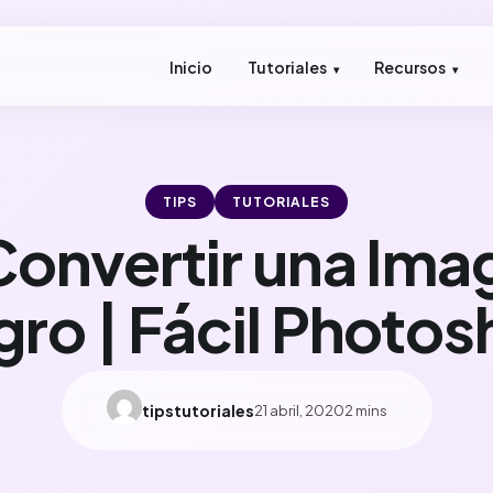
Inicio
Tutoriales
Recursos
TIPS
TUTORIALES
onvertir una Ima
ro | Fácil Photo
tipstutoriales
21 abril, 2020
2 mins