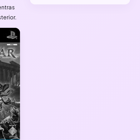
entras
terior.