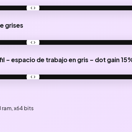
DES
e grises
DES
fil – espacio de trabajo en gris – dot gain 15
DES
 ram, x64 bits