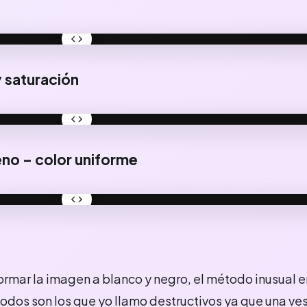
DES
y saturación
DES
eno – color uniforme
DES
ormar la imagen a blanco y negro, el método inusual e
odos son los que yo llamo destructivos ya que una ve