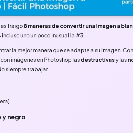
les traigo
8 maneras de convertir una imagen a blan
 incluso uno un poco inusual la #3.
trar la mejor manera que se adapte a su imagen. Co
r con imágenes en Photoshop las
destructivas
y las
n
o siempre trabajar
era)
o y negro