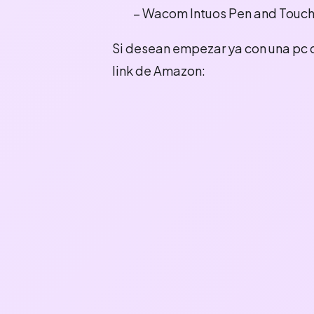
– Wacom Intuos Pen and Tou
Si desean empezar ya con una pc 
link de Amazon: